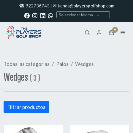
☎ 922736743 | ✉ tienda@playersgolfshop.com
Seleccionar idioma
0
Todas las categorías
Palos
Wedges
Wedges
(
3
)
Filtrar productos