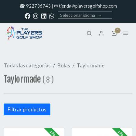
☎ 922736743 | ✉ tienda@playersgolfshop.com
Seleccionar idioma
0
Todas las categorías
Bolas
Taylormade
Taylormade
(
8
)
Filtrar productos
oferta
oferta