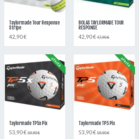
Taylormade Tour Response
BOLAS TAYLORMADE TOUR
Stripe
RESPONSE
42,90 €
42,90 €
47,90 €
oferta
oferta
Taylormade TP5x Pix
Taylormade TP5 Pix
53,90 €
53,90 €
59,90 €
59,90 €