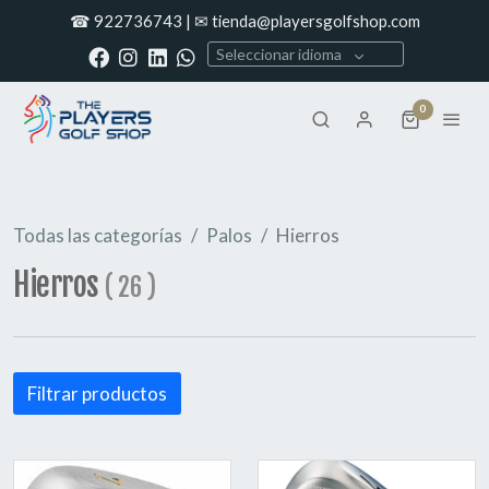
☎ 922736743 | ✉ tienda@playersgolfshop.com
Seleccionar idioma
0
Todas las categorías
Palos
Hierros
Hierros
(
26
)
Filtrar productos