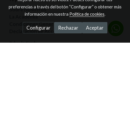
preferencias a través del botón “Configurar” o obtener más
Sobre Nosotros
información en nuestra
Política de cookies
.
La Academia
Condiciones Generales
Configurar
Rechazar
Aceptar
Declaración de Accesibilidad
Sobre la tienda
Somos la mega tienda de artículos de golf de las
prestigiosas marcas.
La más grande del sector y
desde 2002 ofreciendo nuestros servicios en las
Islas Canarias.
Política de cookies
Gestión de cookies
Política de privacidad
Condiciones de compra