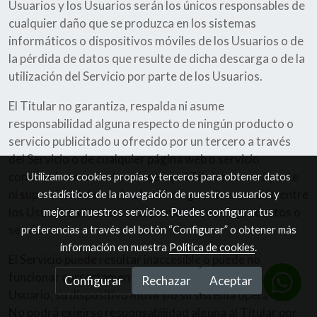
Usuarios y los Usuarios serán los únicos responsables de
cualquier daño que se produzca en los sistemas
informáticos o dispositivos móviles de los Usuarios o de
la pérdida de datos que resulte de dicha descarga o de la
utilización del Servicio por parte de los Usuarios.
El Titular no garantiza, respalda ni asume
responsabilidad alguna respecto de ningún producto o
servicio publicitado u ofrecido por un tercero a través
del Servicio o de cualquier página web o servicio
conectados mediante enlaces, y el Titular no será parte
Utilizamos cookies propias y terceros para obtener datos
ni supervisará de modo alguno ninguna transacción entre
estadísticos de la navegación de nuestros usuarios y
los Usuarios y los terceros proveedores de productos o
mejorar nuestros servicios. Puedes configurar tus
servicios.
preferencias a través del botón “Configurar” o obtener más
información en nuestra
Política de cookies
.
El Servicio puede resultar inaccesible o puede no
funcionar correctamente con el navegador web del
Configurar
Rechazar
Aceptar
Usuario, su dispositivo móvil y/o su sistema operativo.
No podrá exigirse responsabilidad alguna al Titular por