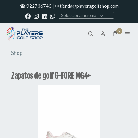
☎ 922736743 | ✉ tienda@playersgolfshop.com
Seleccionar idioma
0
Shop
Zapatos de golf G-FORE MG4+