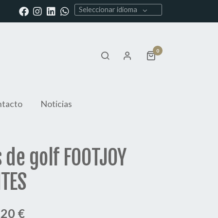
Seleccionar idioma
0
tacto
Noticias
 de golf FOOTJOY
ITES
,20 €