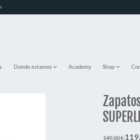
m
s
Donde estamos
Academy
Shop
Con
RLITES
Zapatos
SUPERL
119
149,00 €