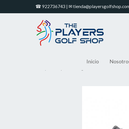
☎ 922736743 | ✉ tienda@playersgolfshop.co
Inicio
Nosotro
Shop
Zapatos de golf FOOTJOY SUPE