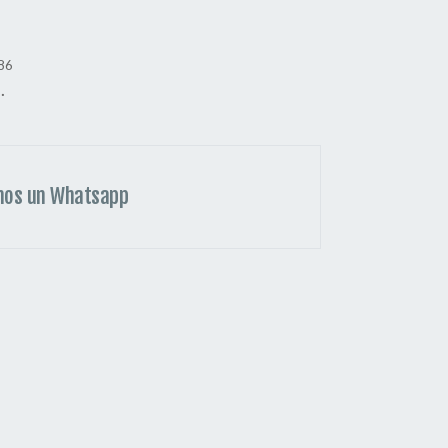
86
.
nos un Whatsapp