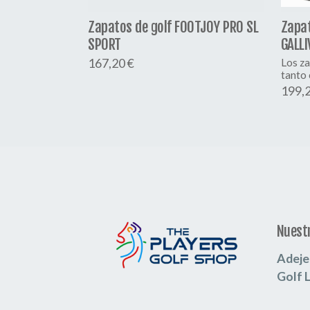
Zapatos de golf FOOTJOY PRO SL
Zapat
SPORT
GALL
167,20 €
Los z
tanto 
199,2
Nuestr
Adeje
Golf 