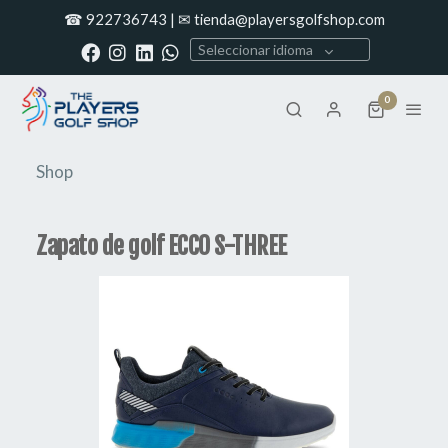
☎ 922736743 | ✉ tienda@playersgolfshop.com
Seleccionar idioma
0
Shop
Zapato de golf ECCO S-THREE