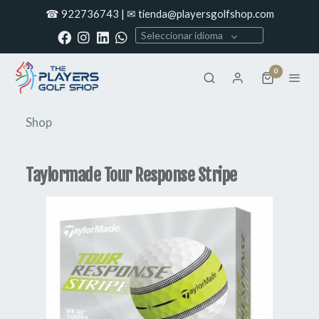
☎ 922736743 | ✉ tienda@playersgolfshop.com
Seleccionar idioma
0
Shop
Taylormade Tour Response Stripe