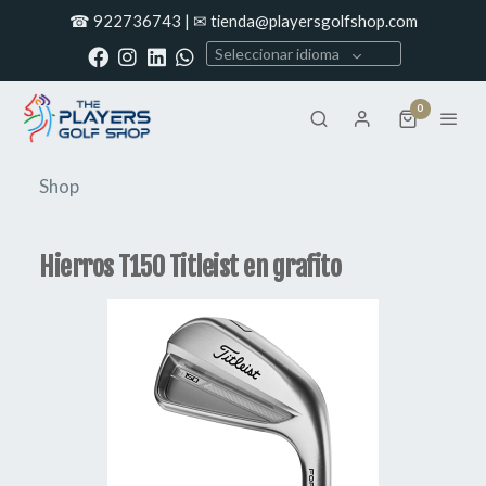
☎ 922736743 | ✉ tienda@playersgolfshop.com
Seleccionar idioma
0
Shop
Hierros T150 Titleist en grafito