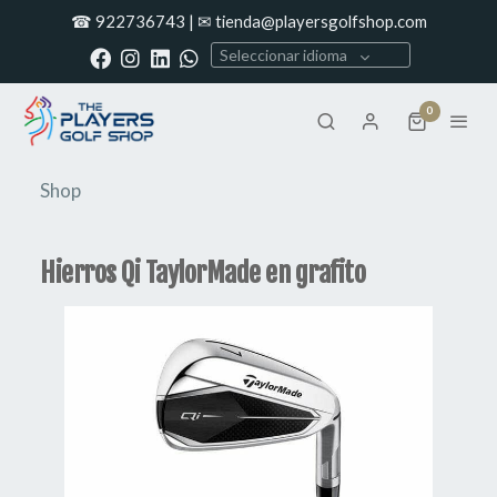
☎ 922736743 | ✉ tienda@playersgolfshop.com
Seleccionar idioma
0
Shop
Hierros Qi TaylorMade en grafito