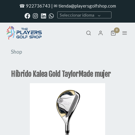
☎ 922736743 | ✉ tienda@playersgolfshop.com
Seleccionar idioma
0
Shop
Híbrido Kalea Gold TaylorMade mujer