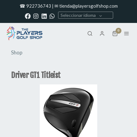
☎ 922736743 | ✉ tienda@playersgolfshop.com
Seleccionar idioma
0
Shop
Driver GT1 Titleist