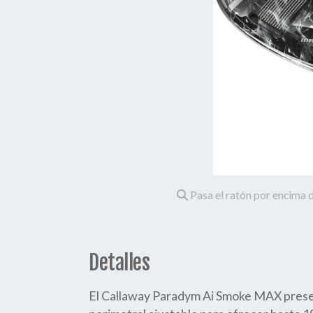
Pasa el ratón por encima d
Detalles
El Callaway Paradym Ai Smoke MAX prese