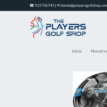
☎ 922736743 | ✉ tienda@playersgolfshop.co
Inicio
Nosotro
Shop
Driver Callaway Paradym Ai Sm