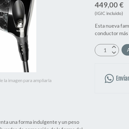
449,00 €
(IGIC incluido)
Esta nueva fami
conductor más s
Envía
e la imagen para ampliarla
nta una forma indulgente y un peso