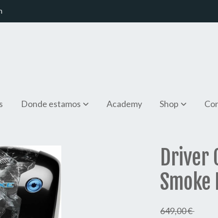
m
s
Donde estamos
Academy
Shop
Con
oke MAX
Driver 
Smoke
649,00 €