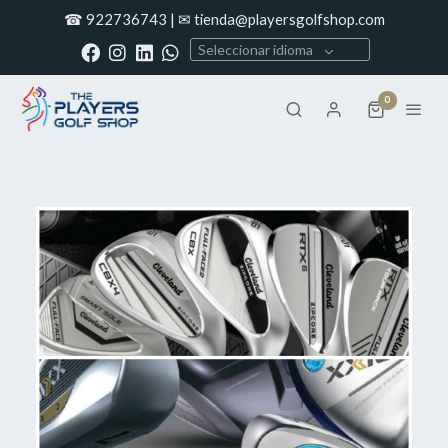
☎ 922736743 | ✉ tienda@playersgolfshop.com
Seleccionar idioma
0